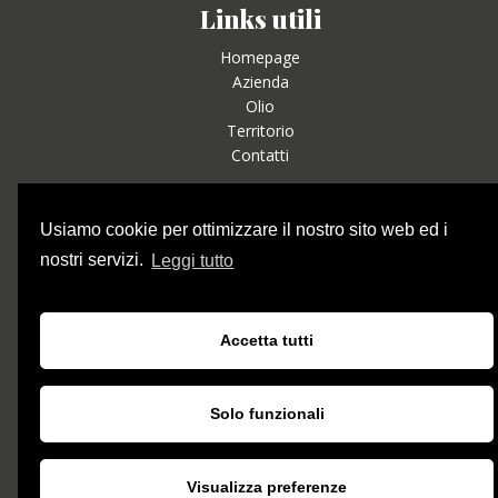
Links utili
Homepage
Azienda
Olio
Territorio
Contatti
Social
Usiamo cookie per ottimizzare il nostro sito web ed i
nostri servizi.
Leggi tutto
Contatti
Accetta tutti
Email: oliobastunu@gmail.com
Pec: pasquale.stabile@pec.agritel.it
Solo funzionali
Tel: 346.1661911 - 349.5120261
Visualizza preferenze