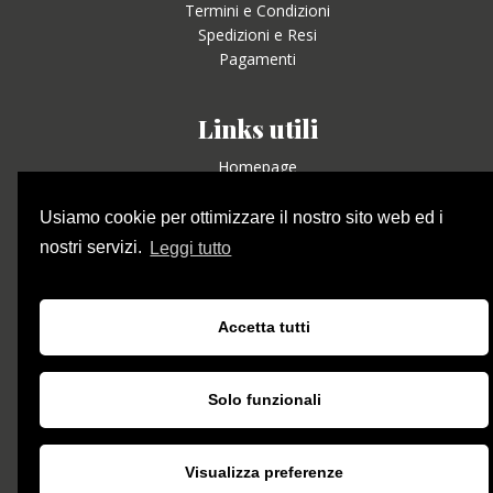
Termini e Condizioni
Spedizioni e Resi
Pagamenti
Links utili
Homepage
Azienda
Olio
Usiamo cookie per ottimizzare il nostro sito web ed i
Territorio
nostri servizi.
Leggi tutto
Contatti
Social
Accetta tutti
Solo funzionali
Contatti
Email: oliobastunu@gmail.com
Visualizza preferenze